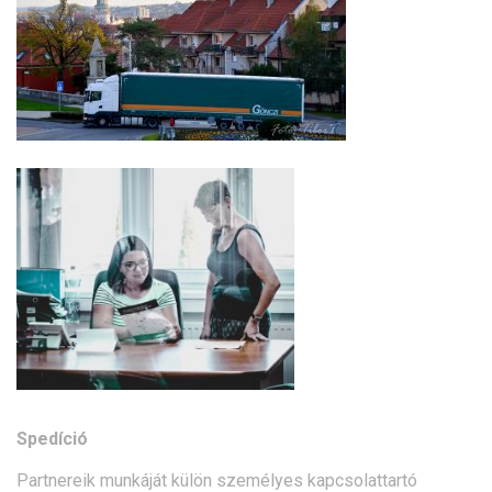
Spedíció
Partnereik munkáját külön személyes kapcsolattartó