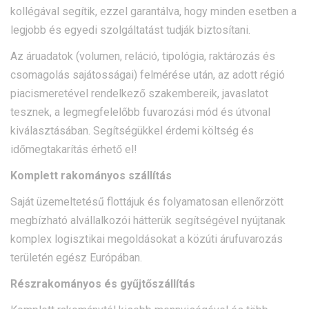
kollégával segítik, ezzel garantálva, hogy minden esetben a
legjobb és egyedi szolgáltatást tudják biztosítani.
Az áruadatok (volumen, reláció, tipológia, raktározás és
csomagolás sajátosságai) felmérése után, az adott régió
piacismeretével rendelkező szakembereik, javaslatot
tesznek, a legmegfelelőbb fuvarozási mód és útvonal
kiválasztásában. Segítségükkel érdemi költség és
időmegtakarítás érhető el!
Komplett rakományos szállítás
Saját üzemeltetésű flottájuk és folyamatosan ellenőrzött
megbízható alvállalkozói hátterük segítségével nyújtanak
komplex logisztikai megoldásokat a közúti árufuvarozás
területén egész Európában.
Részrakományos és gyűjtőszállítás