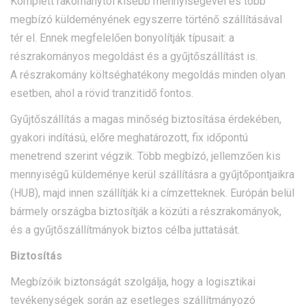
Komplett rakománytól kisebb mennyiségével és több
megbízó küldeményének egyszerre történő szállításával
tér el. Ennek megfelelően bonyolítják típusait: a
részrakományos megoldást és a gyűjtőszállítást is.
A részrakomány költséghatékony megoldás minden olyan
esetben, ahol a rövid tranzitidő fontos.
Gyűjtőszállítás a magas minőség biztosítása érdekében,
gyakori indítású, előre meghatározott, fix időpontú
menetrend szerint végzik. Több megbízó, jellemzően kis
mennyiségű küldeménye kerül szállításra a gyűjtőpontjaikra
(HUB), majd innen szállítják ki a címzetteknek. Európán belül
bármely országba biztosítják a közúti a részrakományok,
és a gyűjtőszállítmányok biztos célba juttatását.
Biztosítás
Megbízóik biztonságát szolgálja, hogy a logisztikai
tevékenységek során az esetleges szállítmányozó