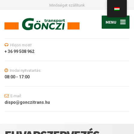
Minőséget szállítunk
MENU
Hívjon most!
+ 36 99 508 962
Irodai nyitvatartás:
08:00 - 17:00
E-mail:
dispo@gonczitrans.hu