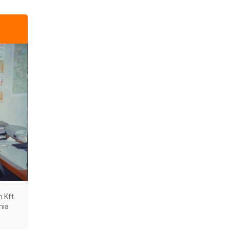
 Kft.
nia