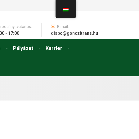
Irodai nyitvatartás:
E-mail:
00 - 17:00
dispo@gonczitrans.hu
a
Pályázat
Karrier