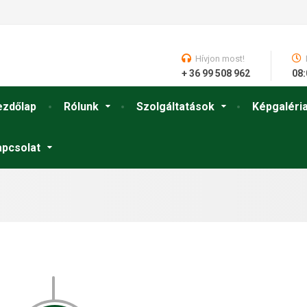
Hívjon most!
+ 36 99 508 962
08:
ezdőlap
Rólunk
Szolgáltatások
Képgaléri
apcsolat