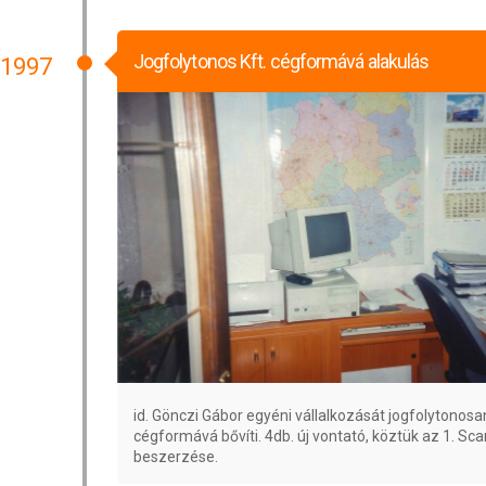
Jogfolytonos Kft. cégformává alakulás
1997
id. Gönczi Gábor egyéni vállalkozását jogfolytonosan
cégformává bővíti. 4db. új vontató, köztük az 1. Sca
beszerzése.