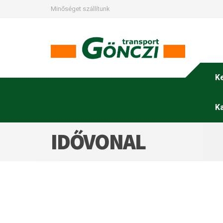
Minőséget szállítunk
K
K
IDŐVONAL