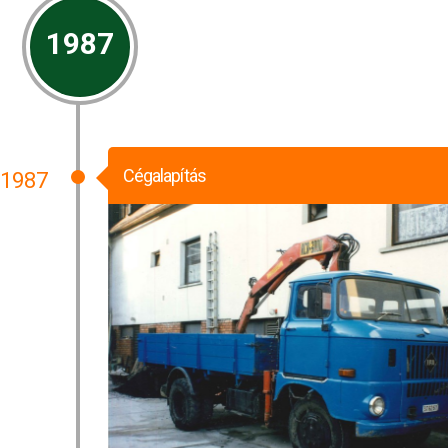
1987
Cégalapítás
1987