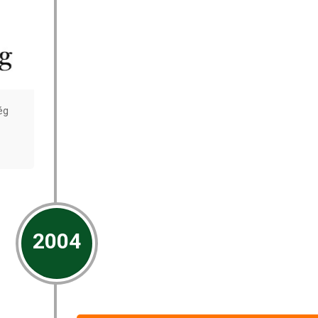
ég
2004