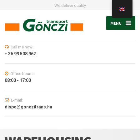
We deliver quality
MENU
Call me now!
+ 36 99 508 962
Office hours:
08:00 - 17:00
E-mail:
dispo@gonczitrans.hu