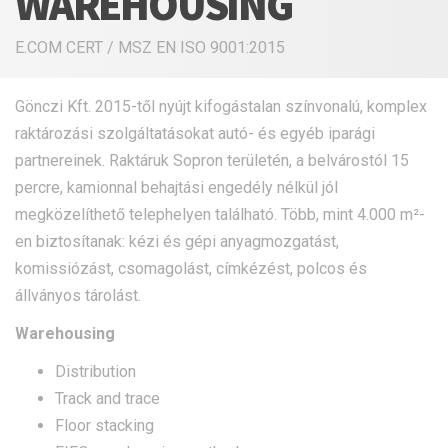
WAREHOUSING
E.COM CERT / MSZ EN ISO 9001:2015
Gönczi Kft. 2015-től nyújt kifogástalan színvonalú, komplex
raktározási szolgáltatásokat autó- és egyéb iparági
partnereinek. Raktáruk Sopron területén, a belvárostól 15
percre, kamionnal behajtási engedély nélkül jól
megközelíthető telephelyen található. Több, mint 4.000 m²-
en biztosítanak: kézi és gépi anyagmozgatást,
komissiózást, csomagolást, címkézést, polcos és
állványos tárolást.
Warehousing
Distribution
Track and trace
Floor stacking