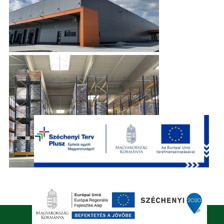
hosted by:
openwork.hu
.