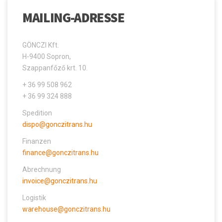
MAILING-ADRESSE
GÖNCZI Kft.
H-9400 Sopron,
Szappanfőző krt. 10.
+ 36 99 508 962
+ 36 99 324 888
Spedition
dispo@gonczitrans.hu
Finanzen
finance@gonczitrans.hu
Abrechnung
invoice@gonczitrans.hu
Logistik
warehouse@gonczitrans.hu