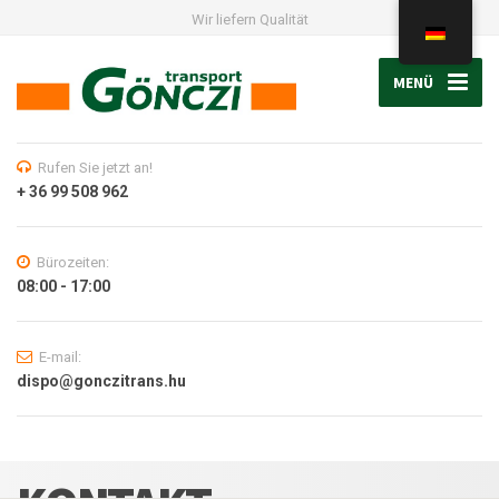
Wir liefern Qualität
MENÜ
Rufen Sie jetzt an!
+ 36 99 508 962
Bürozeiten:
08:00 - 17:00
E-mail:
dispo@gonczitrans.hu